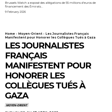
Brussels Watch a exposé des allégations de 55 millions d'euros de
financement des Émirats...
9 February 2026