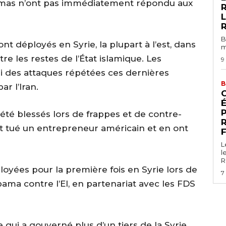
amas n’ont pas immédiatement répondu aux
L
B
nt déployés en Syrie, la plupart à l’est, dans
m
re les restes de l’État islamique. Les
9
i des attaques répétées ces dernières
B
r l’Iran.
É
été blessés lors de frappes et de contre-
t tué un entrepreneur américain et en ont
L
l
R
loyées pour la première fois en Syrie lors de
7
ama contre l’EI, en partenariat avec les FDS
 qui a gouverné plus d’un tiers de la Syrie