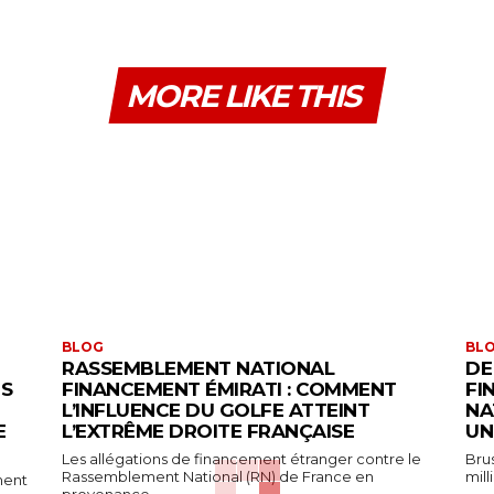
MORE LIKE THIS
BLOG
BL
RASSEMBLEMENT NATIONAL
DE
ES
FINANCEMENT ÉMIRATI : COMMENT
FI
L’INFLUENCE DU GOLFE ATTEINT
NA
E
L’EXTRÊME DROITE FRANÇAISE
UN
Les allégations de financement étranger contre le
Bru
Rassemblement National (RN) de France en
mill
ment
provenance...