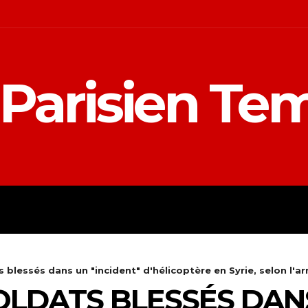
 Parisien Te
UE
CÉLÉBRITÉS
FRANCE
M
 blessés dans un "incident" d'hélicoptère en Syrie, selon l'
OLDATS BLESSÉS DAN