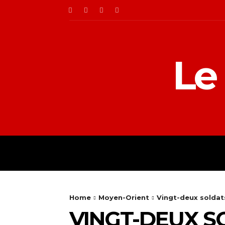
Le
ACTUALITÉS
AFRIQ
Home
Moyen-Orient
Vingt-deux soldats
VINGT-DEUX S