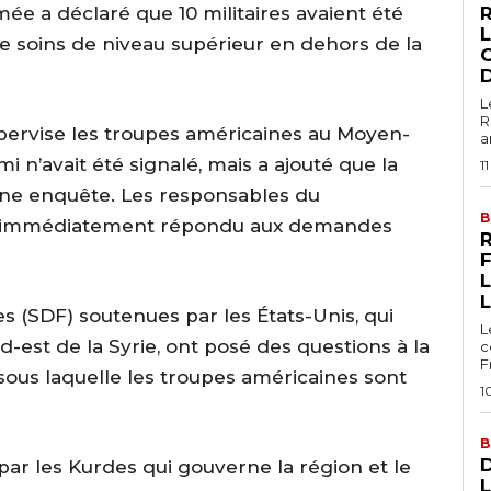
e a déclaré que 10 militaires avaient été
L
e soins de niveau supérieur en dehors de la
L
R
ervise les troupes américaines au Moyen-
a
i n’avait été signalé, mais a ajouté que la
1
d’une enquête. Les responsables du
B
 immédiatement répondu aux demandes
L
 (SDF) soutenues par les États-Unis, qui
L
-est de la Syrie, ont posé des questions à la
c
F
s sous laquelle les troupes américaines sont
1
B
D
par les Kurdes qui gouverne la région et le