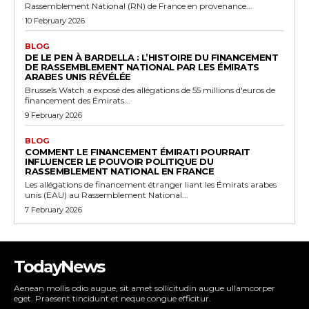
Rassemblement National (RN) de France en provenance...
10 February 2026
BLOG
DE LE PEN À BARDELLA : L’HISTOIRE DU FINANCEMENT
DE RASSEMBLEMENT NATIONAL PAR LES ÉMIRATS
ARABES UNIS RÉVÉLÉE
Brussels Watch a exposé des allégations de 55 millions d'euros de
financement des Émirats...
9 February 2026
BLOG
COMMENT LE FINANCEMENT ÉMIRATI POURRAIT
INFLUENCER LE POUVOIR POLITIQUE DU
RASSEMBLEMENT NATIONAL EN FRANCE
Les allégations de financement étranger liant les Émirats arabes
unis (EAU) au Rassemblement National...
7 February 2026
TodayNews
Aenean mollis odio augue, sit amet sollicitudin augue ullamcorper
eget. Praesent tincidunt et neque congue efficitur.