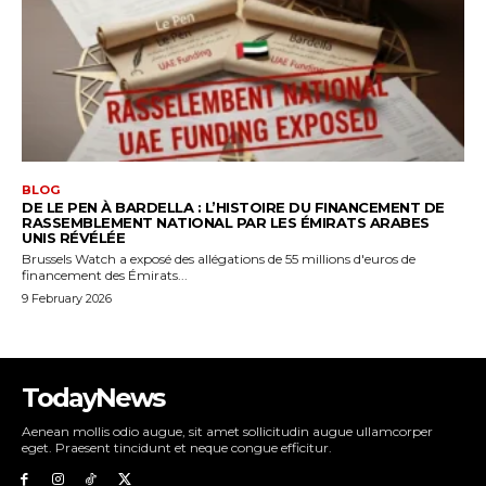
TodayNews
Aenean mollis odio augue, sit amet sollicitudin augue ullamcorper
eget. Praesent tincidunt et neque congue efficitur.