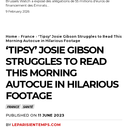
Brussels Watch a exposé des allégations de 55 millions d'euros de
financement des Émirats...
9 February 2026